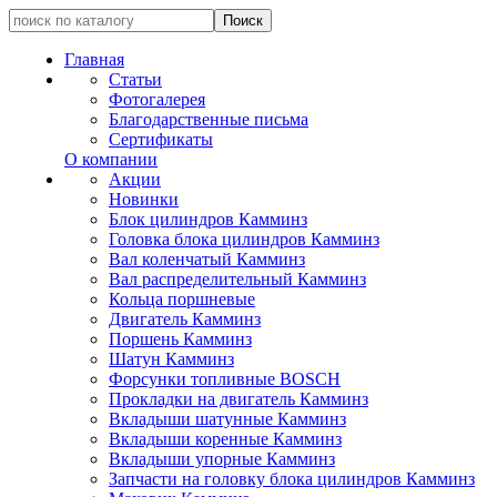
Главная
Статьи
Фотогалерея
Благодарственные письма
Сертификаты
О компании
Акции
Новинки
Блок цилиндров Камминз
Головка блока цилиндров Камминз
Вал коленчатый Камминз
Вал распределительный Камминз
Кольца поршневые
Двигатель Камминз
Поршень Камминз
Шатун Камминз
Форсунки топливные BOSCH
Прокладки на двигатель Камминз
Вкладыши шатунные Камминз
Вкладыши коренные Камминз
Вкладыши упорные Камминз
Запчасти на головку блока цилиндров Камминз