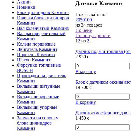
Акции
Датчики Камминз
Новинки
Блок цилиндров Камминз
Показывать по:
Головка блока цилиндров
20
50
100
Камминз
из 34 товаров
Вал коленчатый Камминз
По цене
Вал распределительный
По популярности
Камминз
1
2
из
2
Кольца поршневые
Двигатель Камминз
Датчик подачи топлива (от
Поршень Камминз
2 950
c
Шатун Камминз
Форсунки топливные
BOSCH
В корзину
Прокладки на двигатель
Камминз
Блок с датчиком оксида а
Вкладыши шатунные
19 700
c
Камминз
Вкладыши коренные
Камминз
В корзину
Вкладыши упорные
Камминз
Датчик атмосферного давлен
Запчасти на головку
1 450
c
блока цилиндров
Камминз