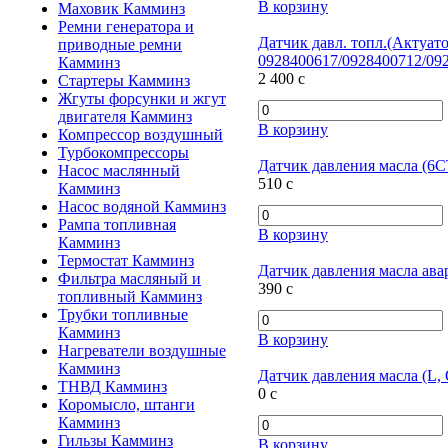
В корзину
Маховик Камминз
Ремни генератора и
Датчик давл. топл.(Актуат
приводные ремни
0928400617/0928400712/09
Камминз
2 400
c
Стартеры Камминз
Жгуты форсунки и жгут
двигателя Камминз
В корзину
Компрессор воздушный
Турбокомпрессоры
Датчик давления масла (6CT
Насос маслянный
510
c
Камминз
Насос водяной Камминз
Рампа топливная
В корзину
Камминз
Термостат Камминз
Датчик давления масла авар
Фильтра масляный и
390
c
топливный Камминз
Трубки топливные
Камминз
В корзину
Нагреватели воздушные
Камминз
Датчик давления масла (L, 
ТНВД Камминз
0
c
Коромысло, штанги
Камминз
Гильзы Камминз
В корзину