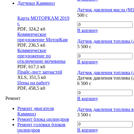
Датчики Камминз
Датчик давления масла (M10
500
c
Карта МОТОРКАМ 2019
г.
PDF
,
324,2 кб
В корзину
Коммерческое
предложение МоторКам
Датчик давления топлива (
PDF
,
236,5 кб
5 500
c
Коммерческое
предложение по
отключению мочевины
В корзину
PDF
,
617,1 кб
Прайс-лист запчастей
Датчик давления топлива (А
XLS
,
351,5 кб
Датчик давления топлива (А
Цены на работу
6 500
c
PDF
,
458,5 кб
Ремонт
В корзину
Ремонт двигателя
Датчик давления топлива в
Камминз
3 500
c
Ремонт блока цилиндров
Ремонт головки блоков
цилиндров
В корзину