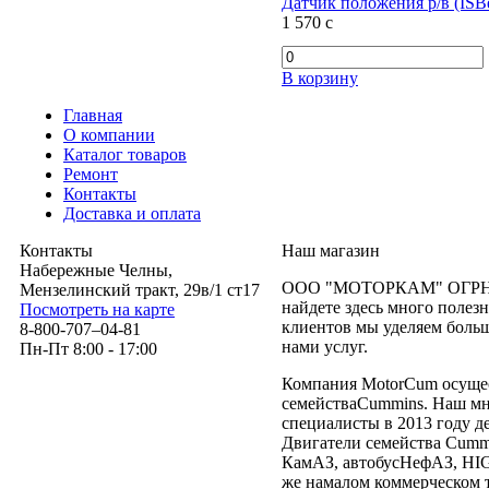
Датчик положения р/в (ISBe
1 570
c
В корзину
Главная
О компании
Каталог товаров
Ремонт
Контакты
Доставка и оплата
Контакты
Наш магазин
Набережные Челны,
ООО "МОТОРКАМ" ОГРН 11
Мензелинский тракт, 29в/1 ст17
найдете здесь много полез
Посмотреть на карте
клиентов мы уделяем боль
8-800-707–04-81
нами услуг.
Пн-Пт 8:00 - 17:00
Компания MotorCum осущес
семействаCummins. Наш мн
специалисты в 2013 году д
Двигатели семейства Cumm
КамАЗ, автобусНефАЗ, H
же намалом коммерческом 