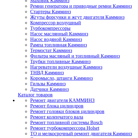
Маховик Камминз
Ремни генератора и приводные ремни Камминз
Стартеры Камминз
Жгуты форсунки и жгут двигателя Камминз
Компрессор воздушный
Турбокомпрессоры
Насос маслянный Камминз
Насос водяной Камминз
Рампа топливная Камминз
Термостат Камминз
Фильтра масляный и топливный Камминз
Трубки топливные Камминз
Нагреватели воздушные Камминз
ТНВД Камминз
Коромысло, штанги Камминз
Гильзы Камминз
Датчики Камминз
Каталог товаров
Ремонт двигателя КАММИНЗ
Ремонт блока цилиндров
Ремонт головки блоков цилиндров
Ремонт коленчатого вала
Ремонт топливной системы Bosch
Ремонт турбокомпрессора Holset
ТО и мелкосрочный ремонт двигателя Камминз