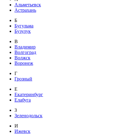
Альметьевск
Астрахань
Б
Бугульма
Бузулук
В
Владимир
Волгоград
Волжск
Воронеж
Г
Грозный
Е
Екатеринбург
Елабуга
З
Зеленодольск
И
Ижевск