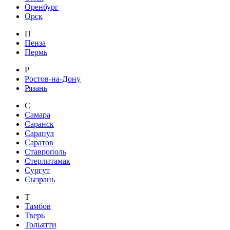
Оренбург
Орск
П
Пенза
Пермь
Р
Ростов-на-Дону
Рязань
С
Самара
Саранск
Сарапул
Саратов
Ставрополь
Стерлитамак
Сургут
Сызрань
Т
Тамбов
Тверь
Тольятти